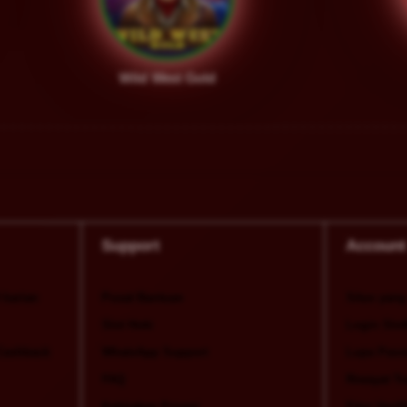
Wild West Gold
Support
Account
 harian
Pusat Bantuan
Situs yang
Slot Hoki
Login Slot
 Cashback
WhatsApp Support
Lupa Pass
FAQ
Riwayat Tr
Kebijakan Privasi
Fitur Verif