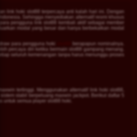
ink hoki slot88 terpercaya anti kalah hari ini. Dengan
-Indonesia. Sehingga menyediakan alternatif resmi khusus
para pengguna link slot88 kembali aktif sebagai member
eluarkan modal yang besar dan hanya berbekalkan modal
thdraw para pengguna hoki
slot88
berapapun nominalnya.
ih percaya diri ketika bermain slot88 gampang menang.
r setiap seluruh kemenangan tanpa harus menunggu proses
xwin tertinggi. Menggunakan alternatif link hoki slot88,
stem stabil berpeluang maxwin jackpot. Berikut daftar 5
s untuk semua player slot88 hoki.