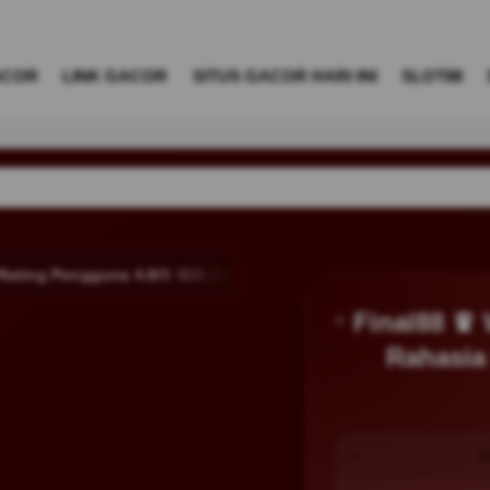
ACOR
LINK GACOR
SITUS GACOR HARI INI
SLOT88
a 4.8/5
828.218 Aktif
Layanan Support 24 Jam Non-Stop
Final88 ♛
Rahasia
I