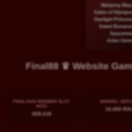
Mahjong Way
Gates of Olympu
Starlight Princes
Sweet Bonanz
Spacema
Aztec Gem
Final88 ♛ Website Ga
PENILAIAN MEMBER SLOT
MINIMAL DEPO
HOKI
10.000 Rib
828.218