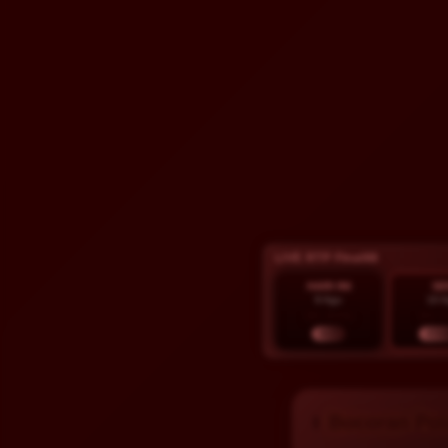
Layer Popup Close
LIVE RTP Final88
HARI INI
SE
9 Agu
10 
95.93%
93.
HOT
STA
Bocoran Pol