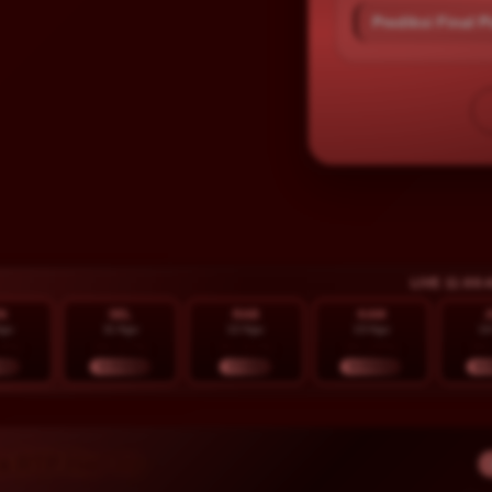
Prediksi Final 
LIVE 11:00:
N
SEL
RAB
KAM
Agu
11 Agu
12 Agu
13 Agu
14
74%
86.37%
91.01%
90.29%
90
BIL
NORMAL
STABIL
NORMAL
NO
a RTP Hari Ini